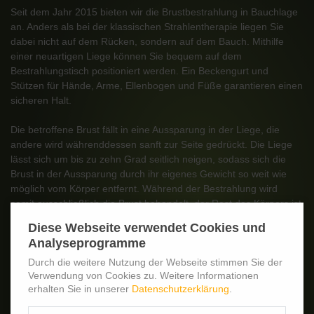
Seit dem Jahr 2015 bieten wir die Brustbestrahlung in Bauchlage
an. Anders als bei der klassischen Strahlentherapie liegen Sie
dabei nicht auf dem Rücken, sondern auf dem Bauch. Mithilfe
einer neuartigen Liege können Sie bequem auf dem
Bestrahlungstisch positioniert werden. Ein Beckengurt und
Stützen für Hände, Arme, Ellenbogen und Füße garantieren einen
sicheren Halt.
Die betroffene Brust fällt in eine Aussparung in der Liege, die
andere wird währenddessen sanft zur Seite gedrückt. Die Liege
lässt sich um bis zu zehn Grad seitlich neigen, sodass sich die
Brust in der Aussparung durch ihr eigenes Gewicht so weit wie
möglich vom Körper entfernt. Während der Bestrahlung wird
somit ausschließlich die Brust behandelt, der Rest des Körpers ist
bestmöglich vor Strahlung geschützt.
Diese Webseite verwendet Cookies und
Analyseprogramme
Durch die weitere Nutzung der Webseite stimmen Sie der
Jetzt kontaktieren
Verwendung von Cookies zu. Weitere Informationen
erhalten Sie in unserer
Datenschutzerklärung
.
Tel.
0421.4278.8066