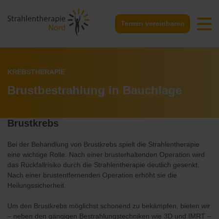
Termin vereinbaren
Krebstherapie
So gehen wir vor
Aktuelles
Team
Kontaktdaten
Therapie chronisch-entzündlicher Erkrankungen
Verhaltensregeln
Geräte
Zentrum
Anfahrt
KREBSTHERAPIE
Bitte mitbringen
Vorträge
Stellenausschreibungen
Rückrufformular
Brustbestrahlung in Bauchlage
Nachsorge
Fachpresse
Brustkrebs
Bei der Behandlung von Brustkrebs spielt die Strahlentherapie
eine wichtige Rolle. Nach einer brusterhaltenden Operation wird
das Rückfallrisiko durch die Strahlentherapie deutlich gesenkt.
Nach einer brustentfernenden Operation erhöht sie die
Heilungssicherheit.
Um den Brustkrebs möglichst schonend zu bekämpfen, bieten wir
– neben den gängigen Bestrahlungstechniken wie 3D und IMRT –