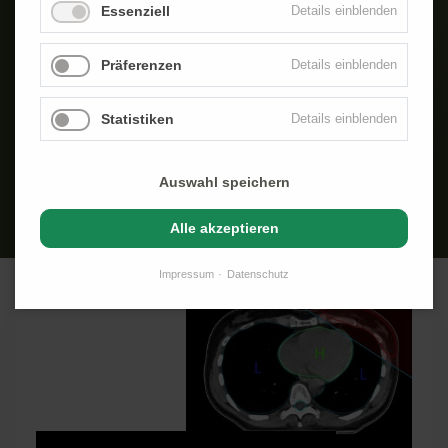
Essenziell
Details einblenden
Fax 0421.4278.8076
@
info@strahlentherapie-nord.de
Präferenzen
Details einblenden
Anfahrt
Statistiken
Details einblenden
Rückruf vereinbaren
Auswahl speichern
Alle akzeptieren
Impressum
Datenschutz