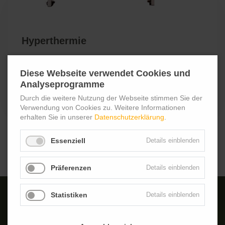
Hyperthermie
Diese Webseite verwendet Cookies und
Für Hyperthermie nutzen wir das Gerät
hydrosun-
Analyseprogramme
TWH1500
der Firma Heckel.
Durch die weitere Nutzung der Webseite stimmen Sie der
Verwendung von Cookies zu. Weitere Informationen
erhalten Sie in unserer
Datenschutzerklärung
.
Essenziell
Details einblenden
Präferenzen
Details einblenden
Statistiken
Details einblenden
Computertomographen