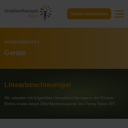
Termin vereinbaren
Krebstherapie
So gehen wir vor
Team
Kontaktdaten
Therapie chronisch-entzündlicher Erkrankungen
Verhaltensregeln
Zentrum
Anfahrt
WISSENSWERTES
Bitte mitbringen
Stellenausschreibungen
Rückrufformular
Geräte
Nachsorge
Linearbeschleuniger
Wir arbeiten mit folgenden Linearbeschleunigern der Firmen
Elekta sowie einem Oberflächenscanner der Firma Vision RT: