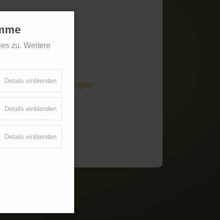
amme
e
es zu. Weitere
ie
Details einblenden
entzündliche Erkrankungen
Details einblenden
Details einblenden