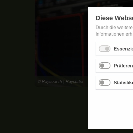
Diese Webs
Durch die weiter
Informationen erh
Essenzie
Präfere
© Raysearch | Raystatio
Statisti