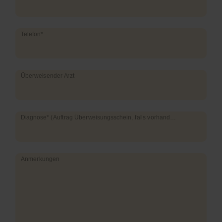
Pflichtfeld
Telefon
*
Überweisender Arzt
Pflichtfeld
Diagnose* (Auftrag Überweisungsschein, falls vorhanden)
*
Anmerkungen