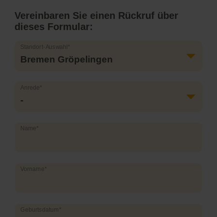
Vereinbaren Sie einen Rückruf über
dieses Formular:
Pflichtfeld
Standort-Auswahl
*
Pflichtfeld
Anrede
*
Pflichtfeld
Name
*
Pflichtfeld
Vorname
*
Pflichtfeld
Geburtsdatum
*